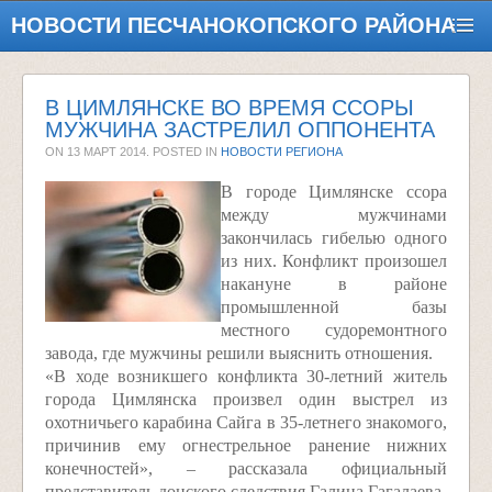
НОВОСТИ ПЕСЧАНОКОПСКОГО РАЙОНА
В ЦИМЛЯНСКЕ ВО ВРЕМЯ ССОРЫ
МУЖЧИНА ЗАСТРЕЛИЛ ОППОНЕНТА
ON
13 МАРТ 2014
. POSTED IN
НОВОСТИ РЕГИОНА
В городе Цимлянске ссора
между мужчинами
закончилась гибелью одного
из них. Конфликт произошел
накануне в районе
промышленной базы
местного судоремонтного
завода, где мужчины решили выяснить отношения.
«В ходе возникшего конфликта 30-летний житель
города Цимлянска произвел один выстрел из
охотничьего карабина Сайга в 35-летнего знакомого,
причинив ему огнестрельное ранение нижних
конечностей», – рассказала официальный
представитель донского следствия Галина Гагалаева.