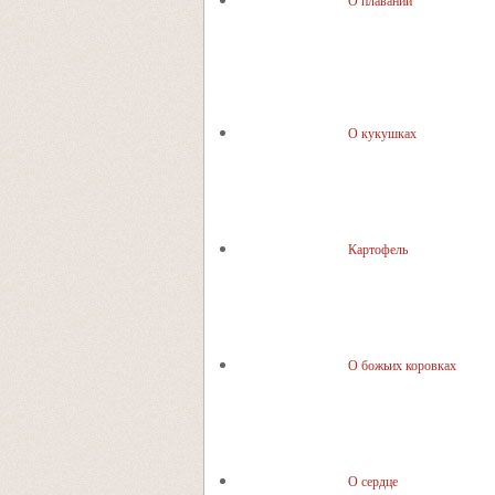
О плавании
О кукушках
Картофель
О божьих коровках
О сердце