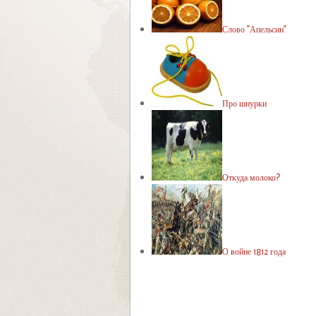
Слово "Апельсин"
Про шнурки
Откуда молоко?
О войне 1812 года