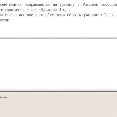
онетехника направляются на границу с Россией, сообщил 
ого движения, житель Луганска Игорь.
а севере, востоке и юге Луганская область граничит с Белго
оссии.
опское