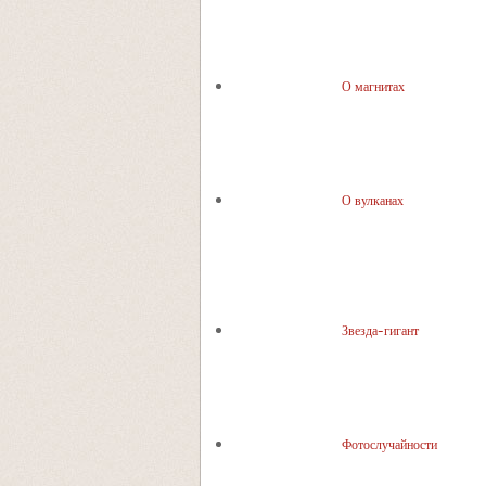
О магнитах
О вулканах
Звезда-гигант
Фотослучайности