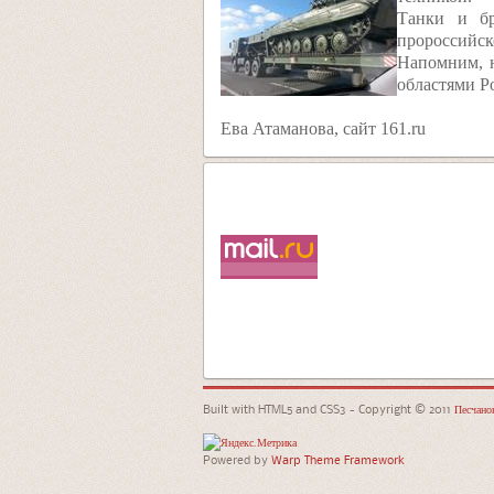
Танки и бр
пророссийск
Напомним, н
областями Р
Ева Атаманова, сайт 161.ru
Built with HTML5 and CSS3 - Copyright © 2011
Песчанок
Powered by
Warp Theme Framework