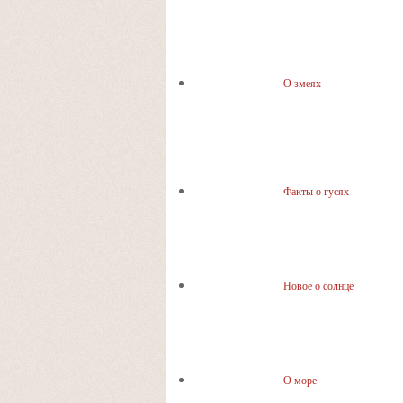
О змеях
Факты о гусях
Новое о солнце
О море