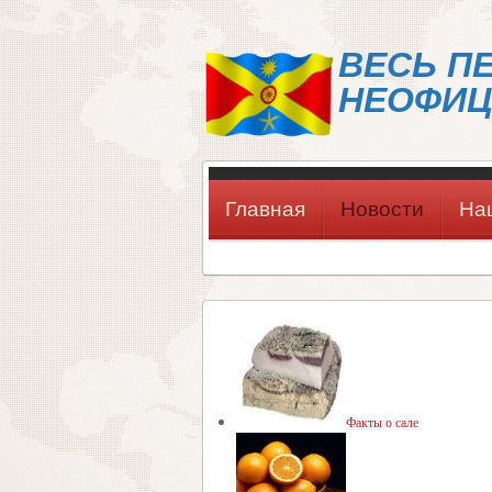
ВЕСЬ П
НЕОФИЦ
Главная
Новости
На
Факты о сале