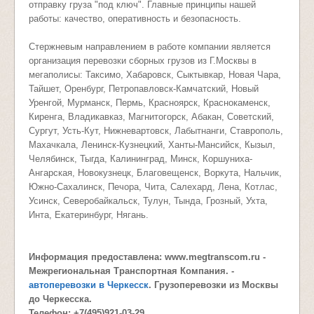
отправку груза "под ключ". Главные принципы нашей
работы: качество, оперативность и безопасность.
Стержневым направлением в работе компании является
организация перевозки сборных грузов из Г.Москвы в
мегаполисы: Таксимо, Хабаровск, Сыктывкар, Новая Чара,
Тайшет, Оренбург, Петропавловск-Камчатский, Новый
Уренгой, Мурманск, Пермь, Красноярск, Краснокаменск,
Киренга, Владикавказ, Магнитогорск, Абакан, Советский,
Сургут, Усть-Кут, Нижневартовск, Лабытнанги, Ставрополь,
Махачкала, Ленинск-Кузнецкий, Ханты-Мансийск, Кызыл,
Челябинск, Тыгда, Калининград, Минск, Коршуниха-
Ангарская, Новокузнецк, Благовещенск, Воркута, Нальчик,
Южно-Сахалинск, Печора, Чита, Салехард, Лена, Котлас,
Усинск, Северобайкальск, Тулун, Тында, Грозный, Ухта,
Инта, Екатеринбург, Нягань.
Информация предоставлена: www.megtranscom.ru -
Межрегиональная Транспортная Компания. -
автоперевозки в Черкесск
. Грузоперевозки из Москвы
до Черкесска.
Телефон: +7(495)921-03-29