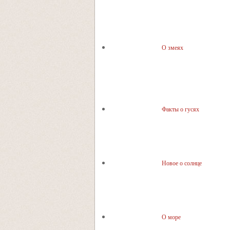
О змеях
Факты о гусях
Новое о солнце
О море