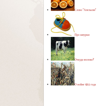
Слово "Апельсин"
Про шнурки
Откуда молоко?
О войне 1812 года