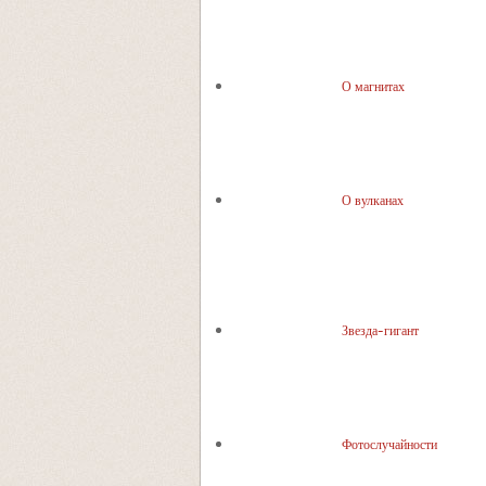
О магнитах
О вулканах
Звезда-гигант
Фотослучайности