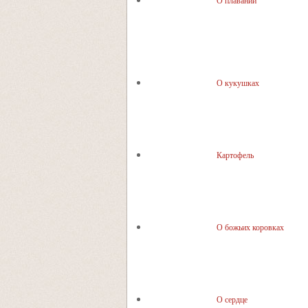
О плавании
О кукушках
Картофель
О божьих коровках
О сердце