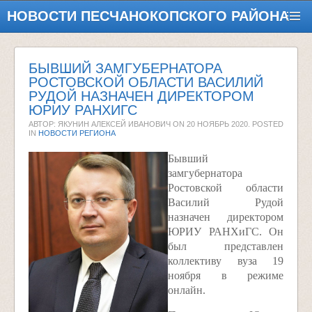
НОВОСТИ ПЕСЧАНОКОПСКОГО РАЙОНА
БЫВШИЙ ЗАМГУБЕРНАТОРА
РОСТОВСКОЙ ОБЛАСТИ ВАСИЛИЙ
РУДОЙ НАЗНАЧЕН ДИРЕКТОРОМ
ЮРИУ РАНХИГС
АВТОР: ЯКУНИН АЛЕКСЕЙ ИВАНОВИЧ ON
20 НОЯБРЬ 2020
. POSTED
IN
НОВОСТИ РЕГИОНА
Бывший
замгубернатора
Ростовской области
Василий Рудой
назначен директором
ЮРИУ РАНХиГС. Он
был представлен
коллективу вуза 19
ноября в режиме
онлайн.