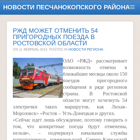
НОВОСТИ ПЕСЧАНОКОПСКОГО РАЙОНА
РЖД МОЖЕТ ОТМЕНИТЬ 54
ПРИГОРОДНЫХ ПОЕЗДА В
РОСТОВСКОЙ ОБЛАСТИ
ON
11 ФЕВРАЛЬ 2014
. POSTED IN
НОВОСТИ РЕГИОНА
ОАО «РЖД» рассматривает
возможность отмены в
ближайшие месяцы около 150
поездов пригородного
сообщения в ряде регионов
страны. В Ростовской
области могут исчезнуть 54
электрички таких маршрутов, как Лихая–
Морозовск» «Ростов – Усть-Донецкая и других.
«Сейчас идет лишь обсуждение, поэтому говорить о
том, что конкретные поезда будут отменены,
нельзя», – подчеркнул начальник службы
корпоративных коммуникаций Северо-Кавказской