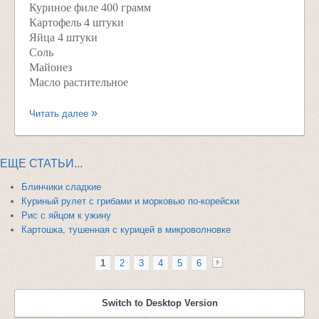
Куриное филе 400 грамм
Картофель 4 штуки
Яйца 4 штуки
Соль
Майонез
Масло растительное
Читать далее
ЕЩЕ СТАТЬИ...
Блинчики сладкие
Куриный рулет с грибами и морковью по-корейски
Рис с яйцом к ужину
Картошка, тушенная с курицей в микроволновке
1
2
3
4
5
6
»
Switch to Desktop Version