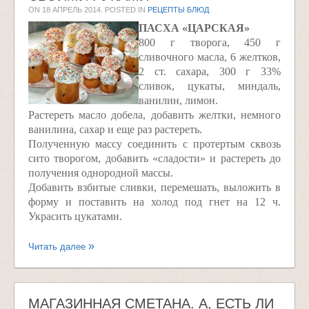
ON
18 АПРЕЛЬ 2014
. POSTED IN
РЕЦЕПТЫ БЛЮД
ПАСХА «ЦАРСКАЯ»
800 г творога, 450 г
сливочного масла, 6 желтков,
2 ст. сахара, 300 г 33%
сливок, цукаты, миндаль,
ванилин, лимон.
Растереть масло добела, добавить желтки, немного
ванилина, сахар и еще раз растереть.
Полученную массу соединить с протертым сквозь
сито творогом, добавить «сладости» и растереть до
получения однородной массы.
Добавить взбитые сливки, перемешать, выложить в
форму и поставить на холод под гнет на 12 ч.
Украсить цукатами.
Читать далее
МАГАЗИННАЯ СМЕТАНА. А, ЕСТЬ ЛИ